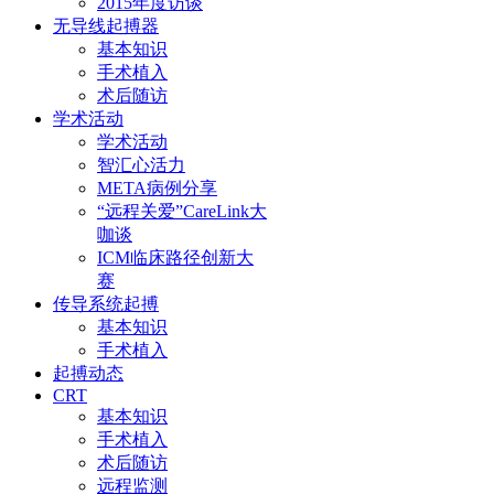
2015年度访谈
无导线起搏器
基本知识
手术植入
术后随访
学术活动
学术活动
智汇心活力
META病例分享
“远程关爱”CareLink大
咖谈
ICM临床路径创新大
赛
传导系统起搏
基本知识
手术植入
起搏动态
CRT
基本知识
手术植入
术后随访
远程监测