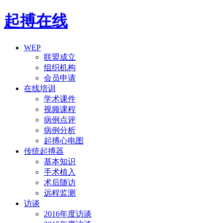
起搏在线
WEP
联盟成立
组织机构
会员申请
在线培训
学术课件
视频课程
病例点评
病例分析
起搏心电图
传统起搏器
基本知识
手术植入
术后随访
远程监测
访谈
2016年度访谈