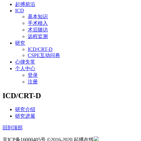
起搏前沿
ICD
基本知识
手术植入
术后随访
远程监测
研究
ICD/CRT-D
CSPE互动问卷
心律失常
个人中心
登录
注册
ICD/CRT-D
研究介绍
研究进展
回到顶部
京ICP备16000405号 ©2016-2020 起搏在线